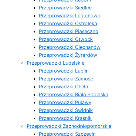
Przeprowadzki Siedlce
Przeprowadzki Legionowo
Przeprowadzki Ostrołęka
Przeprowadzki Piaseczno
Przeprowadzki Otwock
Przeprowadzki Ciechanów
Przeprowadzki Żyrardów
Przeprowadzki Lubelskie
Przeprowadzki Lublin
Przeprowadzki Zamość
Przeprowadzki Chełm
Przeprowadzki Biała Podlaska
Przeprowadzki Puławy
Przeprowadzki Świdnik
Przeprowadzki Kraśnik
Przeprowadzki Zachodniopomorskie
Przeprowadzki Szczecin