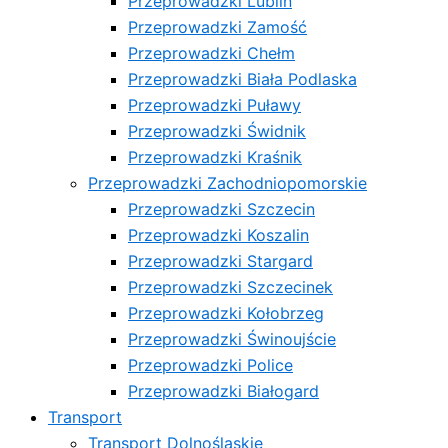
Przeprowadzki Lublin
Przeprowadzki Zamość
Przeprowadzki Chełm
Przeprowadzki Biała Podlaska
Przeprowadzki Puławy
Przeprowadzki Świdnik
Przeprowadzki Kraśnik
Przeprowadzki Zachodniopomorskie
Przeprowadzki Szczecin
Przeprowadzki Koszalin
Przeprowadzki Stargard
Przeprowadzki Szczecinek
Przeprowadzki Kołobrzeg
Przeprowadzki Świnoujście
Przeprowadzki Police
Przeprowadzki Białogard
Transport
Transport Dolnośląskie